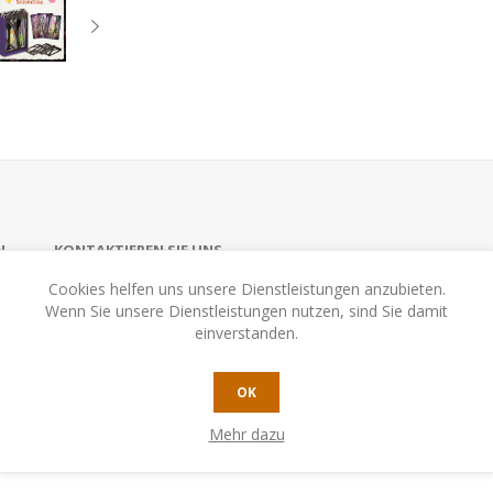
N
KONTAKTIEREN SIE UNS
Cookies helfen uns unsere Dienstleistungen anzubieten.
Wenn Sie unsere Dienstleistungen nutzen, sind Sie damit
einverstanden.
aldgeister! Diese müssen rechtzeitig auf den Karten zwischen den B
Team meistern zwei bis vier Kinder den spannenden Weg durch den ge
OK
mt langsam zu. Genau hinschauen, Waldgeister entdecken und magisc
Mehr dazu