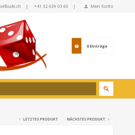
pielbude.ch
|
+41 32 639 03 60 |
Mein Konto
0
Einträge
LETZTES PRODUKT
NÄCHSTES PRODUKT