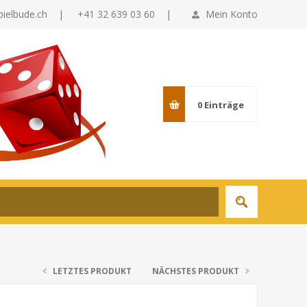
pielbude.ch
|
+41 32 639 03 60 |
Mein Konto
0
Einträge
LETZTES PRODUKT
NÄCHSTES PRODUKT