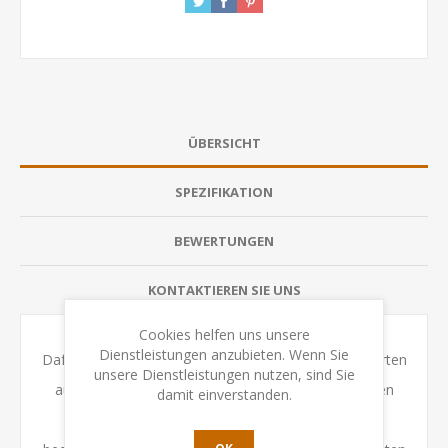
ÜBERSICHT
SPEZIFIKATION
BEWERTUNGEN
KONTAKTIEREN SIE UNS
Cookies helfen uns unsere
Dienstleistungen anzubieten. Wenn Sie
Dafür entweder eine höhere oder zwei niedrigere Karten
unsere Dienstleistungen nutzen, sind Sie
auf die ausgelegte Karte abspielen. Zusätzlich geben
damit einverstanden.
Sonderkarten die Möglichkeit, das Timing zu