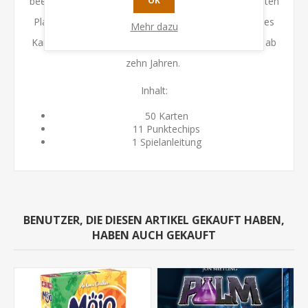
beeinflussen. Wer es zuerst schafft, dreimal den zweiten
OK
Platz zu machen, gewinnt! Ein turbulentes und lustiges
Mehr dazu
Kartenspiel für zwei bis fünf Spielerinnen und Spieler ab
zehn Jahren.
Inhalt:
50 Karten
11 Punktechips
1 Spielanleitung
BENUTZER, DIE DIESEN ARTIKEL GEKAUFT HABEN,
HABEN AUCH GEKAUFT