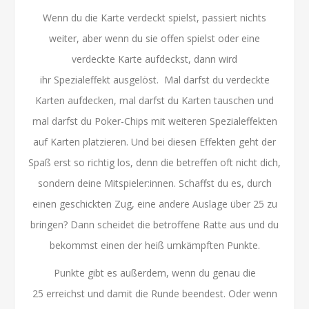
Wenn du die Karte verdeckt spielst, passiert nichts
weiter, aber wenn du sie offen spielst oder eine
verdeckte Karte aufdeckst, dann wird
ihr Spezialeffekt ausgelöst. Mal darfst du verdeckte
Karten aufdecken, mal darfst du Karten tauschen und
mal darfst du Poker-Chips mit weiteren Spezialeffekten
auf Karten platzieren. Und bei diesen Effekten geht der
Spaß erst so richtig los, denn die betreffen oft nicht dich,
sondern deine Mitspieler:innen. Schaffst du es, durch
einen geschickten Zug, eine andere Auslage über 25 zu
bringen? Dann scheidet die betroffene Ratte aus und du
bekommst einen der heiß umkämpften Punkte.
Punkte gibt es außerdem, wenn du genau die
25 erreichst und damit die Runde beendest. Oder wenn