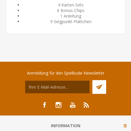
4 Karten-Sets
6 Bonus-Chips
1 Anleitung
9 Siegpunkt-Plättchen
Anmeldung für den Spielbude-Newsletter
INFORMATION