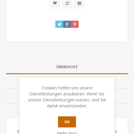
ÜBERSICHT
SPEZIFIKATION
Cookies helfen uns unsere
Dienstleistungen anzubieten. Wenn Sie
BEWERTUNGEN
unsere Dienstleistungen nutzen, sind Sie
damit einverstanden.
KONTAKTIEREN SIE UNS
OK
Behaltet im Spiel stets die Aktionen und Pläne eurer
Mehr dazu