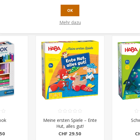
OK
N, HABEN AUCH GEKAUFT
Mehr dazu
ook
Meine ersten Spiele – Ente
Schw
Hut, alles gut!
50
CHF 29.50
C