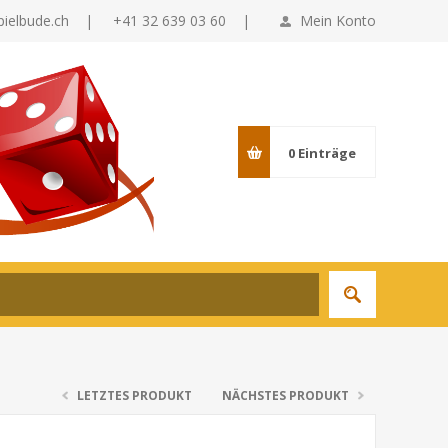
pielbude.ch
|
+41 32 639 03 60 |
Mein Konto
0
Einträge
LETZTES PRODUKT
NÄCHSTES PRODUKT