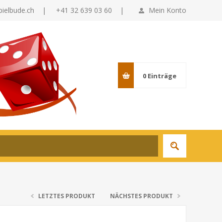
pielbude.ch
|
+41 32 639 03 60 |
Mein Konto
0
Einträge
LETZTES PRODUKT
NÄCHSTES PRODUKT