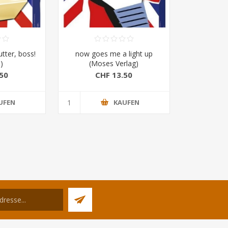
utter, boss!
now goes me a light up
)
(Moses Verlag)
50
CHF 13.50
UFEN
KAUFEN