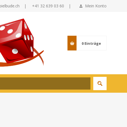
pielbude.ch
|
+41 32 639 03 60 |
Mein Konto
0
Einträge