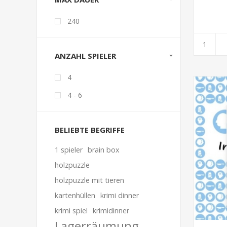
240
ANZAHL SPIELER
4
4 - 6
BELIEBTE BEGRIFFE
1 spieler
brain box
holzpuzzle
holzpuzzle mit tieren
kartenhüllen
krimi dinner
krimi spiel
krimidinner
Lagerräumung