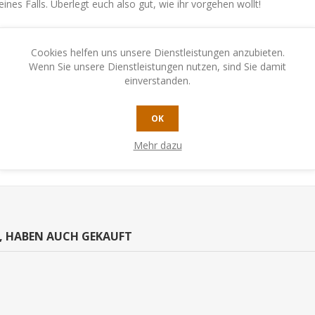
nes Falls. Überlegt euch also gut, wie ihr vorgehen wollt!
n einen finsteren Ort voller Mysterien. Um Licht ins Dunkel zu bringe
Cookies helfen uns unsere Dienstleistungen anzubieten.
Wenn Sie unsere Dienstleistungen nutzen, sind Sie damit
hre Zukunft bestimmen! Von eurem Handeln wird es abhängen, wie sich
einverstanden.
"Legt den Zeitmarker auf 18:00 Uhr."
OK
Mehr dazu
N, HABEN AUCH GEKAUFT