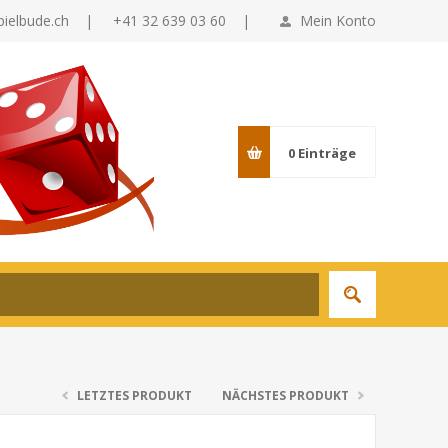
pielbude.ch
|
+41 32 639 03 60 |
Mein Konto
0
Einträge
LETZTES PRODUKT
NÄCHSTES PRODUKT