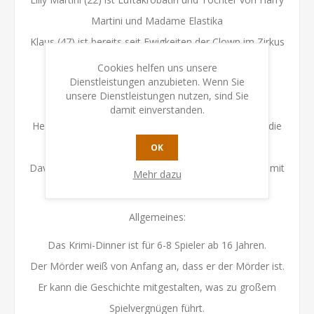
Martini und Madame Elastika
Klaus (47) ist bereits seit Ewigkeiten der Clown im Zirkus
Marini
Cookies helfen uns unsere
Dienstleistungen anzubieten. Wenn Sie
Tatiana (35) ist seit zwei Monaten die Ticket- und
unsere Dienstleistungen nutzen, sind Sie
Popcornverkäuferin im Zirkus
damit einverstanden.
Helga Maier (48) unterrichtet seit einem halben Jahr die
Kinder im Zirkus
OK
David Black (25) ist ein ehemaliger Straßenzauberer, mit
Mehr dazu
ausgefallenen Tricks
Allgemeines:
Das Krimi-Dinner ist für 6-8 Spieler ab 16 Jahren.
Der Mörder weiß von Anfang an, dass er der Mörder ist.
Er kann die Geschichte mitgestalten, was zu großem
Spielvergnügen führt.