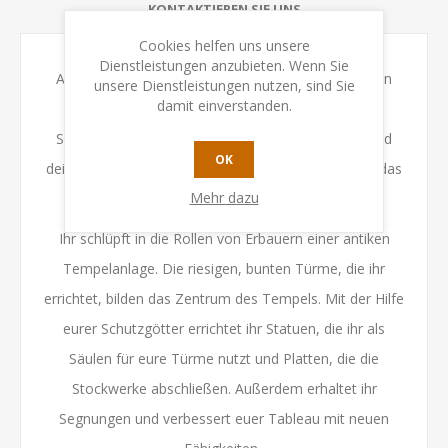
KONTAKTIEREN SIE UNS
Cookies helfen uns unsere
Dienstleistungen anzubieten. Wenn Sie
Am Ende des Spiels wird dein Bauwerk bis zu sieben
unsere Dienstleistungen nutzen, sind Sie
damit einverstanden.
Ebenen umfassen. Konntest du damit die meisten
Siegpunkte für deinen Turm, dein geheimes Ziel und
OK
deine göttlichen Segnungen sammeln, gewinnst du das
Mehr dazu
Spiel!
Ihr schlüpft in die Rollen von Erbauern einer antiken
Tempelanlage. Die riesigen, bunten Türme, die ihr
errichtet, bilden das Zentrum des Tempels. Mit der Hilfe
eurer Schutzgötter errichtet ihr Statuen, die ihr als
Säulen für eure Türme nutzt und Platten, die die
Stockwerke abschließen. Außerdem erhaltet ihr
Segnungen und verbessert euer Tableau mit neuen