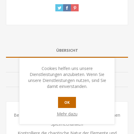
ÜBERSICHT
SPEZIFIKATION
Cookies helfen uns unsere
Dienstleistungen anzubieten. Wenn Sie
BEWERTUNGEN
unsere Dienstleistungen nutzen, sind Sie
damit einverstanden.
KONTAKTIEREN SIE UNS
OK
Mehr dazu
Beeinflusse dein Glück durch Können mit thematischen
Spielmechaniken
Kontrolliere die chaotische Natur der Elemente und