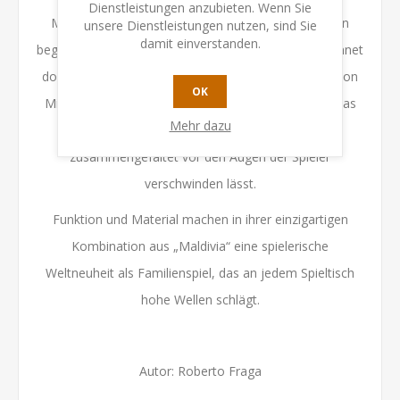
Dienstleistungen anzubieten. Wenn Sie
Marktschiffe von vier Inseln am Spielfeldrand, deren
unsere Dienstleistungen nutzen, sind Sie
damit einverstanden.
begehrte Karten es zu gewinnen gilt. Doch ausgerechnet
dort, wo sie vor Anker liegen, zieht immer wieder - von
OK
Mitspielern hinterhältig ausgelöst – Nebel auf, der das
Mehr dazu
innovativ gestaltete Spielfeldtuch Reihe für Reihe
zusammengefaltet vor den Augen der Spieler
verschwinden lässt.
Funktion und Material machen in ihrer einzigartigen
Kombination aus „Maldivia“ eine spielerische
Weltneuheit als Familienspiel, das an jedem Spieltisch
hohe Wellen schlägt.
Autor: Roberto Fraga