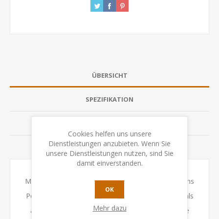
ÜBERSICHT
SPEZIFIKATION
BEWERTUNGEN
Cookies helfen uns unsere
Dienstleistungen anzubieten. Wenn Sie
KONTAKTIEREN SIE UNS
unsere Dienstleistungen nutzen, sind Sie
damit einverstanden.
Mit Kronologic - Cuzco 1450 reisen die Spielenden ins
OK
Peru des 15. Jahrhunderts und klären in ihrer Rolle als
Mehr dazu
angesehene Mitglieder des Inka Volkes rätselhafte