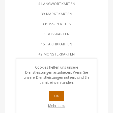
4 LANGWORTKARTEN
39 MARKTKARTEN
3 BOSS-PLATTEN
3 BOSSKARTEN
15 TAKTIKKARTEN
42 MONSTERKARTEN
12 SOLO-/KOOP-KARTEN
Cookies helfen uns unsere
Dienstleistungen anzubieten. Wenn Sie
15 QUEST-/RUHMEKARTEN
unsere Dienstleistungen nutzen, sind Sie
damit einverstanden.
12 BENUTZERDEFINIERTE WÜRFEL
50 GOLDTOKEN
OK
30 EFFEKTMARKER
Mehr dazu