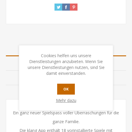
ÜBERSICHT
Cookies helfen uns unsere
Dienstleistungen anzubieten. Wenn Sie
SPEZIFIKATION
unsere Dienstleistungen nutzen, sind Sie
damit einverstanden.
BEWERTUNGEN
OK
KONTAKTIEREN SIE UNS
Mehr dazu
Ein ganz neuer Spielspass voller Überraschungen für die
ganze Familie.
Die klang App enthält 18 vorinstallierte Spiele mit