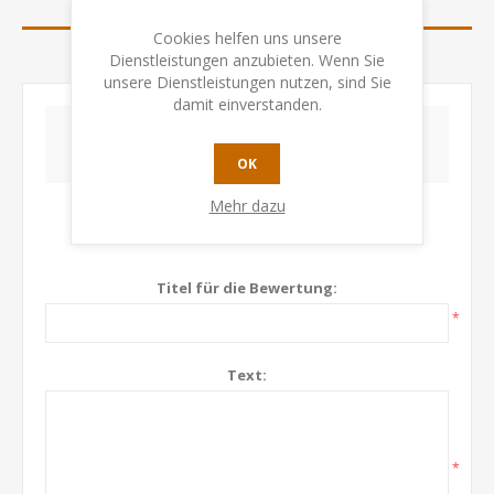
BEWERTUNGEN
Cookies helfen uns unsere
KONTAKTIEREN SIE UNS
Dienstleistungen anzubieten. Wenn Sie
unsere Dienstleistungen nutzen, sind Sie
damit einverstanden.
SCHREIBEN SIE IHRE EIGENE BEWERTUNG
OK
Mehr dazu
Nur registrierte Benutzer können Produkte
bewerten
Titel für die Bewertung:
*
Text:
*