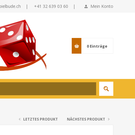
pielbude.ch
|
+41 32 639 03 60 |
Mein Konto
0
Einträge
LETZTES PRODUKT
NÄCHSTES PRODUKT