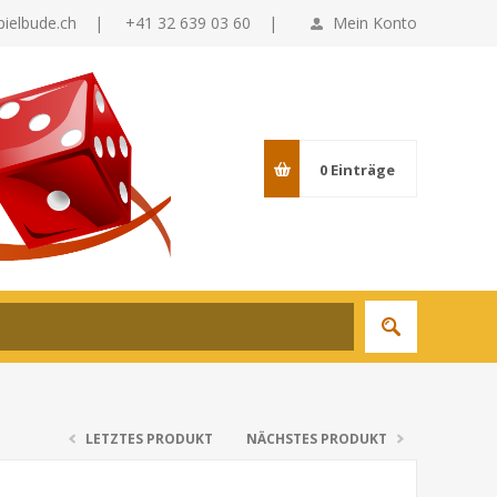
pielbude.ch
|
+41 32 639 03 60 |
Mein Konto
0
Einträge
LETZTES PRODUKT
NÄCHSTES PRODUKT