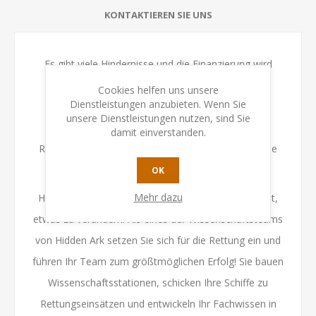
KONTAKTIEREN SIE UNS
Es gibt viele Hindernisse und die Finanzierung wird
schwierig sein. Gefragt sind Forschung und
Cookies helfen uns unsere
Dienstleistungen anzubieten. Wenn Sie
Expertenwissen in verschiedenen Bereichen, eine
unsere Dienstleistungen nutzen, sind Sie
weltweite Infrastruktur und koordinierte
damit einverstanden.
Rettungseinsätze auf den riesigen Ozeanen. Sind Sie
bereit für die Aufgabe?
OK
Mehr dazu
Hidden Ark ist ein Brettspiel, bei dem es darum geht,
etwas zu verändern! Als eines der Wissenschaftsteams
von Hidden Ark setzen Sie sich für die Rettung ein und
führen Ihr Team zum größtmöglichen Erfolg! Sie bauen
Wissenschaftsstationen, schicken Ihre Schiffe zu
Rettungseinsätzen und entwickeln Ihr Fachwissen in