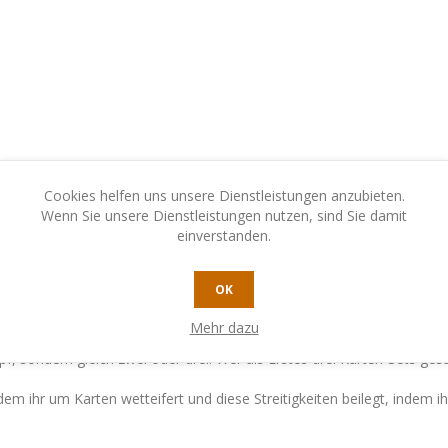
Cookies helfen uns unsere Dienstleistungen anzubieten.
Wenn Sie unsere Dienstleistungen nutzen, sind Sie damit
einverstanden.
N
KONTAKTIEREN SIE UNS
OK
Mehr dazu
 Karte wie eine andere Person wollt, müsst ihr darum kämpfen ... mit S
 sondern gleich zwei oder drei. Wer als Erstes drei Karten-Sets ges
dem ihr um Karten wetteifert und diese Streitigkeiten beilegt, indem i