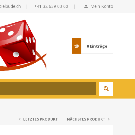
pielbude.ch
|
+41 32 639 03 60 |
Mein Konto
0
Einträge
LETZTES PRODUKT
NÄCHSTES PRODUKT