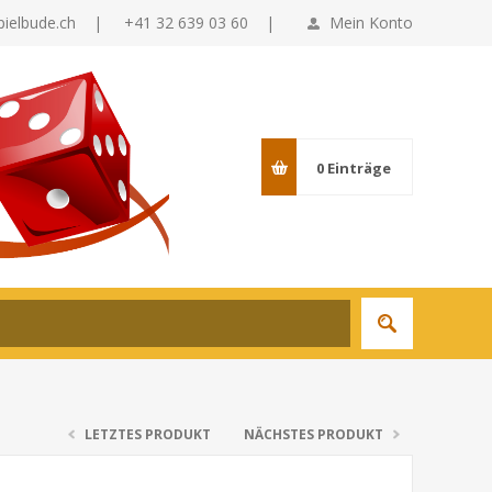
pielbude.ch
|
+41 32 639 03 60 |
Mein Konto
0
Einträge
LETZTES PRODUKT
NÄCHSTES PRODUKT