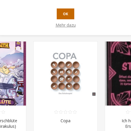
OK
Mehr dazu
N, HABEN AUCH GEKAUFT
irschblüte
Copa
Ich h
irakulus)
Er