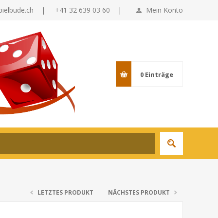
pielbude.ch
|
+41 32 639 03 60 |
Mein Konto
0
Einträge
LETZTES PRODUKT
NÄCHSTES PRODUKT