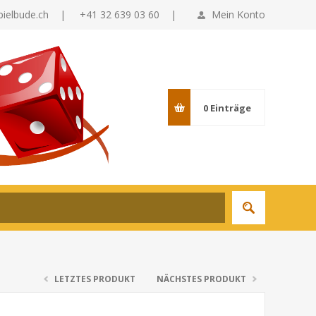
pielbude.ch
|
+41 32 639 03 60 |
Mein Konto
0
Einträge
LETZTES PRODUKT
NÄCHSTES PRODUKT