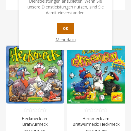
Dienstleistungen anzubieten. Wenn Sie
unsere Dienstleistungen nutzen, sind Sie
damit einverstanden.
OK
VERWANDTE PRODUKTE
Mehr dazu
Heckmeck am
Heckmeck am
Bratwurmeck
Bratwurmeck: Heckmeck
Extrawurm
CHF 17.50
CHF 17.90