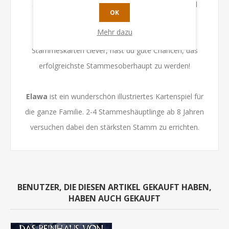
auszulegen, musst du andere Karten auf die Hand
OK
nehmen, durch die du wiederum die benötigten
Mehr dazu
Ressourcen erhältst. Kombinierst du deine
Stammeskarten clever, hast du gute Chancen, das
erfolgreichste Stammesoberhaupt zu werden!
Elawa
ist ein wunderschön illustriertes Kartenspiel für
die ganze Familie. 2-4 Stammeshäuptlinge ab 8 Jahren
versuchen dabei den stärksten Stamm zu errichten.
BENUTZER, DIE DIESEN ARTIKEL GEKAUFT HABEN,
HABEN AUCH GEKAUFT