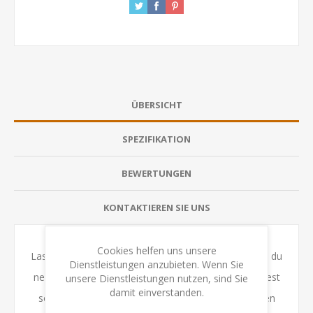
ÜBERSICHT
SPEZIFIKATION
BEWERTUNGEN
KONTAKTIEREN SIE UNS
Cookies helfen uns unsere
Lass deinen prähistorischen Stamm wachsen, indem du
Dienstleistungen anzubieten. Wenn Sie
neue Stammesmitglieder aufnimmst, Hütten errichtest
unsere Dienstleistungen nutzen, sind Sie
damit einverstanden.
sowie Werkzeuge und Vorräte sammelst. Um Karten