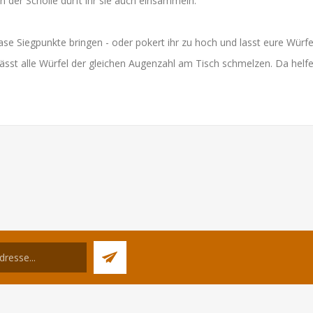
n der Scholle dürft ihr sie auch einsammeln.
se Siegpunkte bringen - oder pokert ihr zu hoch und lasst eure Wür
ässt alle Würfel der gleichen Augenzahl am Tisch schmelzen. Da helfen