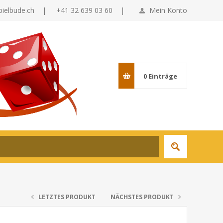
pielbude.ch
|
+41 32 639 03 60 |
Mein Konto
0
Einträge
LETZTES PRODUKT
NÄCHSTES PRODUKT