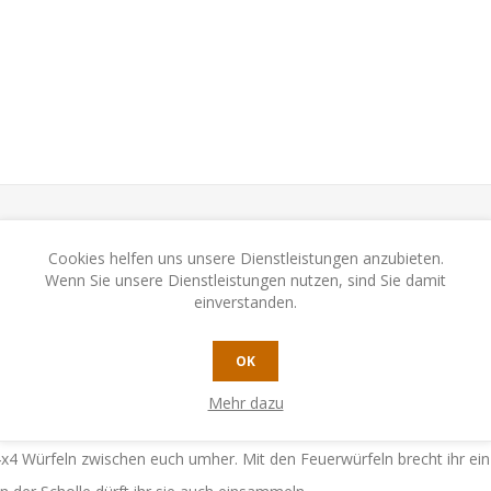
Cookies helfen uns unsere Dienstleistungen anzubieten.
N
KONTAKTIEREN SIE UNS
Wenn Sie unsere Dienstleistungen nutzen, sind Sie damit
einverstanden.
e Punkte dahin?
OK
Mehr dazu
eich Siegpunkte!
4x4 Würfeln zwischen euch umher. Mit den Feuerwürfeln brecht ihr einz