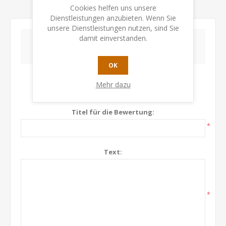
KONTAKTIEREN SIE UNS
Cookies helfen uns unsere
Dienstleistungen anzubieten. Wenn Sie
unsere Dienstleistungen nutzen, sind Sie
damit einverstanden.
SCHREIBEN SIE IHRE EIGENE BEWERTUNG
OK
Nur registrierte Benutzer können Produkte
Mehr dazu
bewerten
Titel für die Bewertung:
*
Text:
*