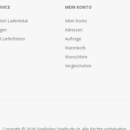
RVICE
MEIN KONTO
ten Ladenlokal
Mein Konto
agen
Adressen
 Lieferfristen
Aufträge
Warenkorb
Wunschliste
Vergleichsliste
Copyright © 2026 Spielladen Spielbude.ch. Alle Rechte vorbehalten.