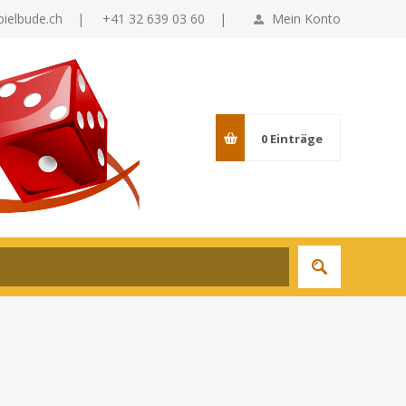
pielbude.ch
|
+41 32 639 03 60 |
Mein Konto
0
Einträge