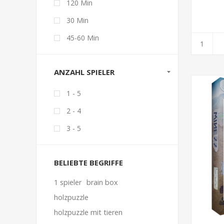
120 Min
30 Min
45-60 Min
ANZAHL SPIELER
1 - 5
2 - 4
3 - 5
BELIEBTE BEGRIFFE
1 spieler
brain box
holzpuzzle
holzpuzzle mit tieren