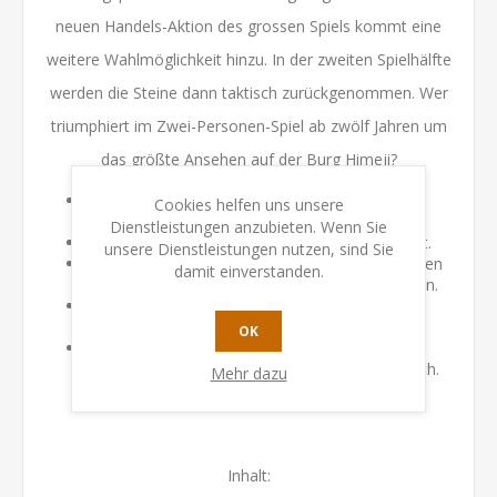
neuen Handels-Aktion des grossen Spiels kommt eine
weitere Wahlmöglichkeit hinzu. In der zweiten Spielhälfte
werden die Steine dann taktisch zurückgenommen. Wer
triumphiert im Zwei-Personen-Spiel ab zwölf Jahren um
das größte Ansehen auf der Burg Himeji?
Das spannende Duell-Spiel im Schatten der
Cookies helfen uns unsere
legendären Burg Himeji.
Dienstleistungen anzubieten. Wenn Sie
Statt Würfel werden Steine gezielt eingesetzt.
unsere Dienstleistungen nutzen, sind Sie
Cleveres Einsetzen und Zurückholen von Steinen
damit einverstanden.
sorgt für spannende, taktische Entscheidungen.
Neue Handels-Aktion bietet zusätzliche
Möglichkeiten.
OK
Duell-Spass in nur 12 Spielzügen – jede
Entscheidung zählt und hält die Spannung hoch.
Mehr dazu
Inhalt: