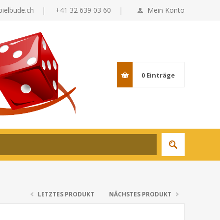
pielbude.ch
|
+41 32 639 03 60 |
Mein Konto
0
Einträge
LETZTES PRODUKT
NÄCHSTES PRODUKT