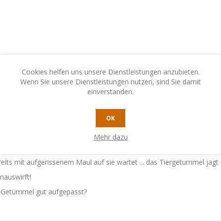
Cookies helfen uns unsere Dienstleistungen anzubieten.
Wenn Sie unsere Dienstleistungen nutzen, sind Sie damit
einverstanden.
N
KONTAKTIEREN SIE UNS
OK
Mehr dazu
hnappen ... die Katze hat geduldig auf diesen Moment gewartet ... fährt
eits mit aufgerissenem Maul auf sie wartet ... das Tiergetummel jagt u
inauswirft!
m Getümmel gut aufgepasst?