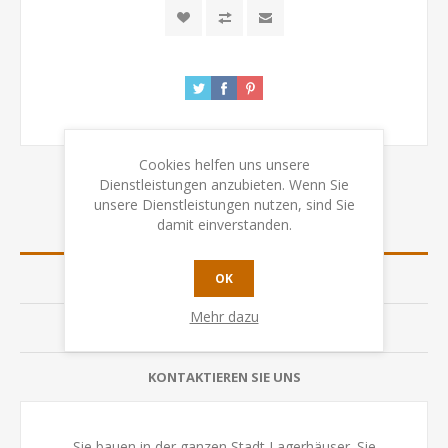
Cookies helfen uns unsere
Dienstleistungen anzubieten. Wenn Sie
unsere Dienstleistungen nutzen, sind Sie
damit einverstanden.
ÜBERSICHT
SPEZIFIKATION
OK
Mehr dazu
BEWERTUNGEN
KONTAKTIEREN SIE UNS
Sie bauen in der ganzen Stadt Lagerhäuser. Sie