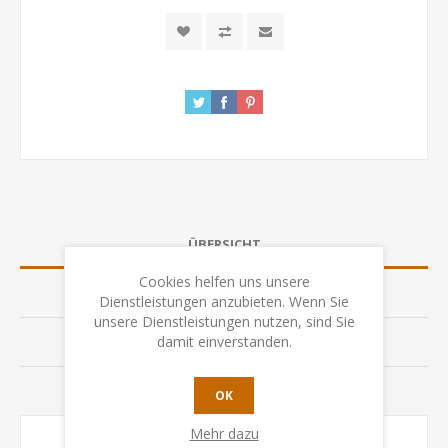
ÜBERSICHT
Cookies helfen uns unsere
SPEZIFIKATION
Dienstleistungen anzubieten. Wenn Sie
unsere Dienstleistungen nutzen, sind Sie
damit einverstanden.
BEWERTUNGEN
KONTAKTIEREN SIE UNS
OK
Mehr dazu