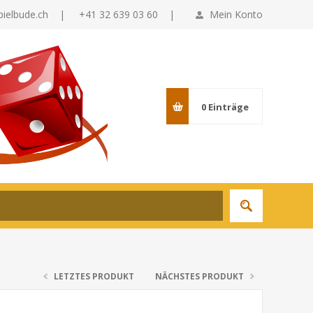
pielbude.ch
|
+41 32 639 03 60 |
Mein Konto
0
Einträge
LETZTES PRODUKT
NÄCHSTES PRODUKT