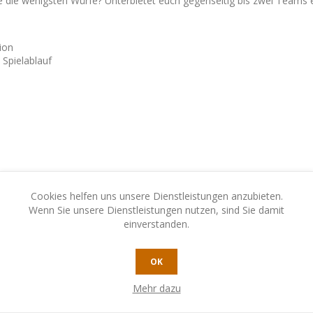
ge die wenigsten Würfe? Unterbietet euch gegenseitig bis zwei Teams
ion
 Spielablauf
Cookies helfen uns unsere Dienstleistungen anzubieten.
Wenn Sie unsere Dienstleistungen nutzen, sind Sie damit
einverstanden.
mitte. Nehmt euch dann jeweils 10 Spielsteine einer Farbe.
en Stapel bereit. Deckt davon die oberste Würfelaufgabe auf.
OK
er Würfelphase. Im Verlauf der Bietphase teilt ihr euch in zwei Team
et dagegen.
Mehr dazu