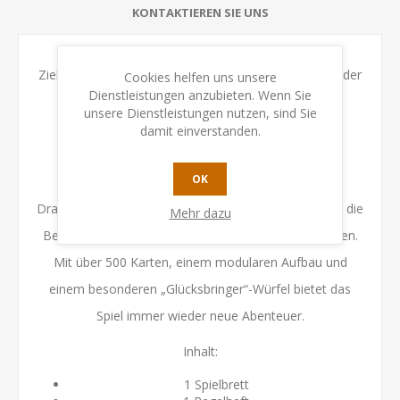
KONTAKTIEREN SIE UNS
Ziel ist es, Tugenden wie Tapferkeit, Großzügigkeit oder
Cookies helfen uns unsere
Dienstleistungen anzubieten. Wenn Sie
Kameradschaft zu meistern – wer als Erste:r drei
unsere Dienstleistungen nutzen, sind Sie
Tugenden erreicht, gewinnt.
damit einverstanden.
OK
Jede Partie erzählt ihre eigene Geschichte:
Drachenkämpfe, Stadtereignisse oder Trankbrauen – die
Mehr dazu
Begegnungen sind vielfältig und voller Entscheidungen.
Mit über 500 Karten, einem modularen Aufbau und
einem besonderen „Glücksbringer“-Würfel bietet das
Spiel immer wieder neue Abenteuer.
Inhalt:
1 Spielbrett