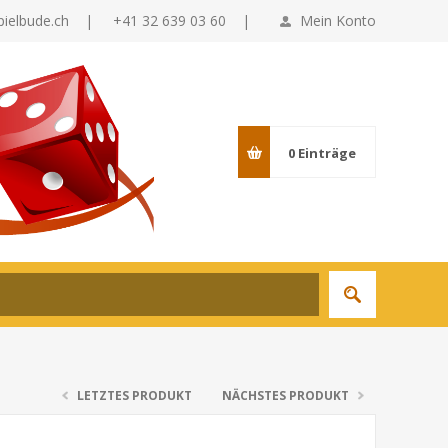
pielbude.ch
|
+41 32 639 03 60 |
Mein Konto
0
Einträge
LETZTES PRODUKT
NÄCHSTES PRODUKT