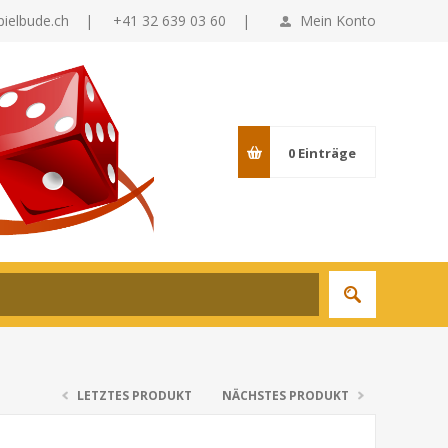
pielbude.ch
|
+41 32 639 03 60 |
Mein Konto
0
Einträge
LETZTES PRODUKT
NÄCHSTES PRODUKT