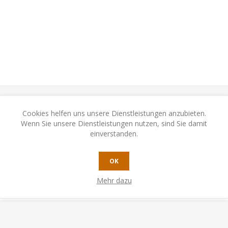
Cookies helfen uns unsere Dienstleistungen anzubieten.
Wenn Sie unsere Dienstleistungen nutzen, sind Sie damit
N
KONTAKTIEREN SIE UNS
einverstanden.
cht! Die Räumlichkeiten sind mit zahlreichen LaserSensoren ausgestat
OK
ssen, denn die Zeit ist nicht euer Freund…
Mehr dazu